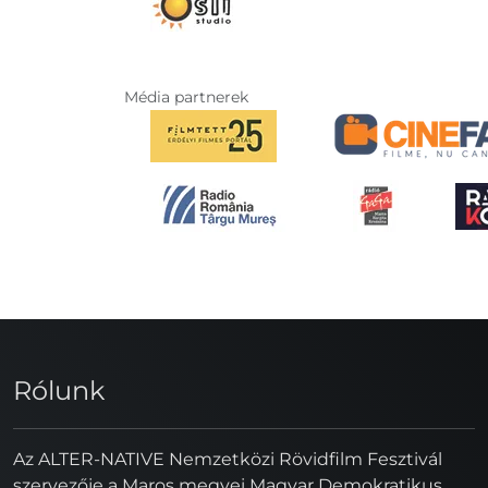
Média partnerek
Rólunk
Az ALTER-NATIVE Nemzetközi Rövidfilm Fesztivál
szervezője a Maros megyei Magyar Demokratikus