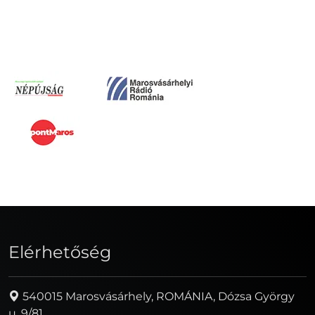
Elérhetőség
540015 Marosvásárhely, ROMÁNIA, Dózsa György
u. 9/81