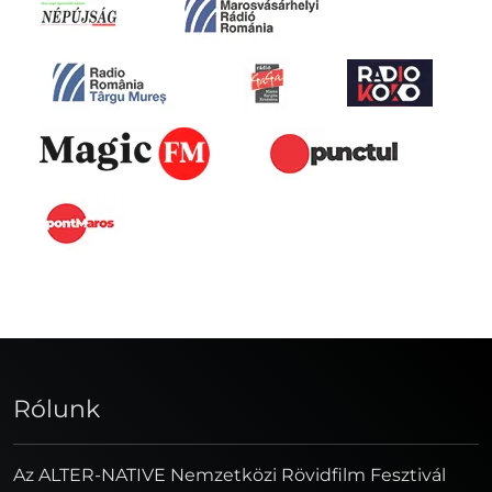
Rólunk
Az ALTER-NATIVE Nemzetközi Rövidfilm Fesztivál