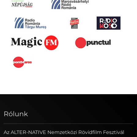
Rólunk
Az ALTER-NATIVE Nemzetközi Rövidfilm Fesztivál