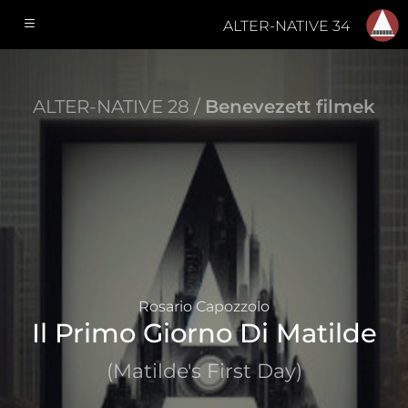
ALTER-NATIVE 34
ALTER-NATIVE 28 /
Benevezett filmek
Rosario Capozzolo
Il Primo Giorno Di Matilde
(Matilde's First Day)