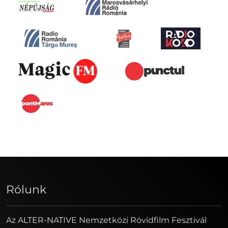
Rólunk
Az ALTER-NATIVE Nemzetközi Rövidfilm Fesztivál