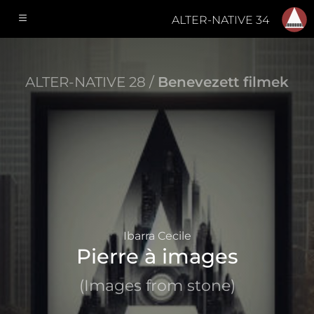
ALTER-NATIVE 34
ALTER-NATIVE 28 /
Benevezett filmek
Ibarra Cecile
Pierre à images
(Images from stone)