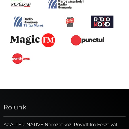
Rólunk
Az ALTER-NATIVE Nemzetközi Rövidfilm Fesztivál