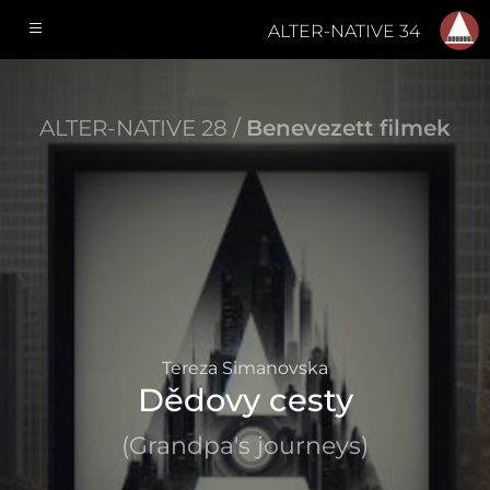
ALTER-NATIVE 34
ALTER-NATIVE 28 /
Benevezett filmek
Tereza Simanovska
Dědovy cesty
(Grandpa's journeys)