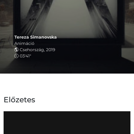
Tereza Simanovska
Animáció
Csehország, 2019
03'41"
Előzetes