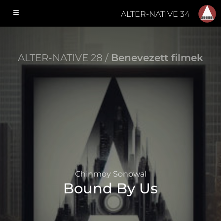
ALTER-NATIVE 34
ALTER-NATIVE 28 /
Benevezett filmek
Chinmoy Sonowal
Bound By Us