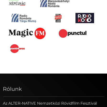
Rólunk
Az ALTER-NATIVE Nemzetközi Rövidfilm Fesztivál