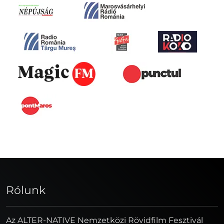
Rólunk
Az ALTER-NATIVE Nemzetközi Rövidfilm Fesztivál