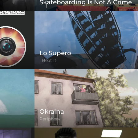
Skateboarding Is Not A Crime
Lo Supero
I Beat It
Okraina
Periphery