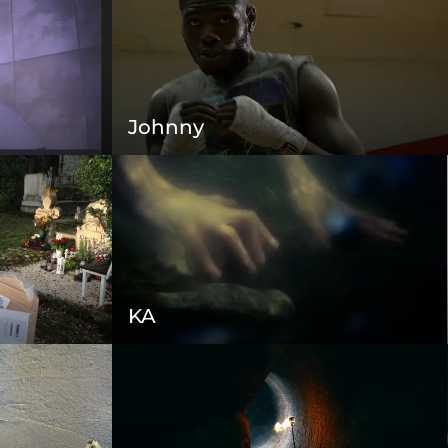
Johnny
KA