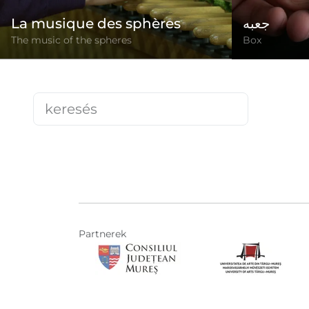
La musique des sphères
جعبه
The music of the spheres
Box
Partnerek