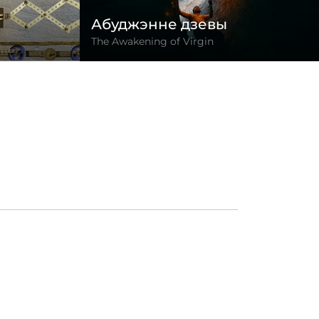
Абуджэнне дзевы
The Awakening of Virgin