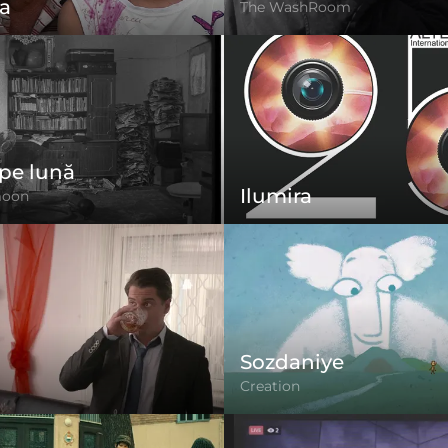
a
The WashRoom
pe lună
Ilumira
moon
Sozdaniye
Creation