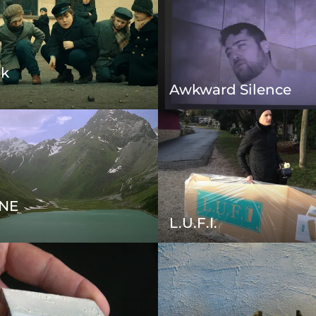
ok
Awkward Silence
NE
L.U.F.I.