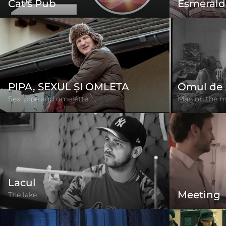
Cat's Pub
Esmerald
PIPA, SEXUL ȘI OMLETA
Omul de 
Sex, pipe and omelette
Man on the 
Lacul
Meeting
The lake