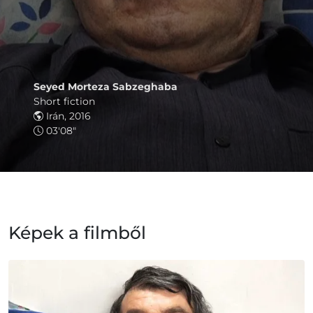
Seyed Morteza Sabzeghaba
Short fiction
Irán, 2016
03'08"
Képek a filmből