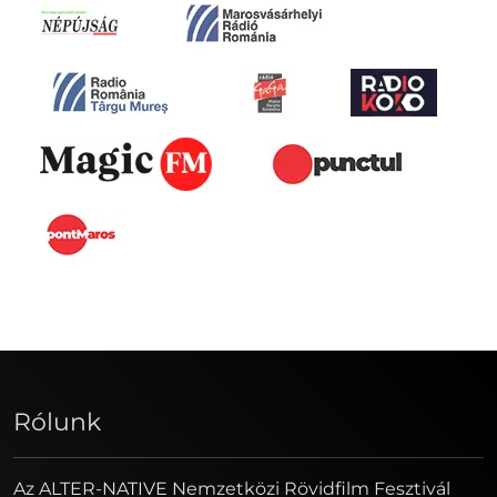
Rólunk
Az ALTER-NATIVE Nemzetközi Rövidfilm Fesztivál