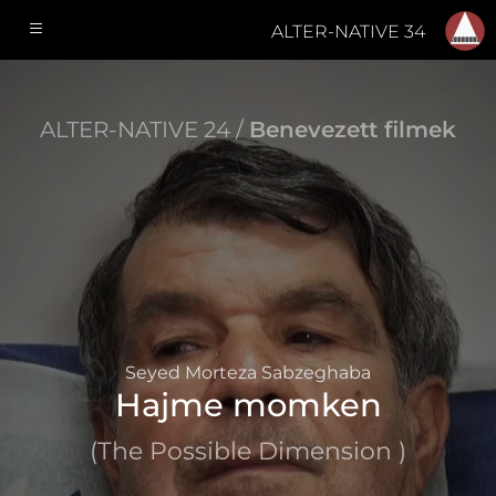
ALTER-NATIVE 34
ALTER-NATIVE 24 /
Benevezett filmek
Seyed Morteza Sabzeghaba
Hajme momken
(The Possible Dimension )