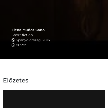
Elena Muñoz Cano
Short fiction
Spanyolország, 2016
00'20"
Előzetes