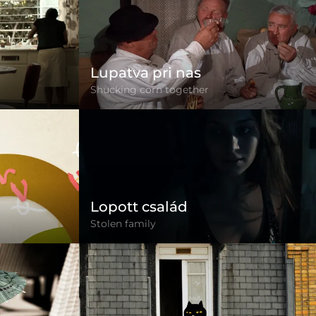
Lupatva pri nas
Shucking corn together
Lopott család
Stolen family