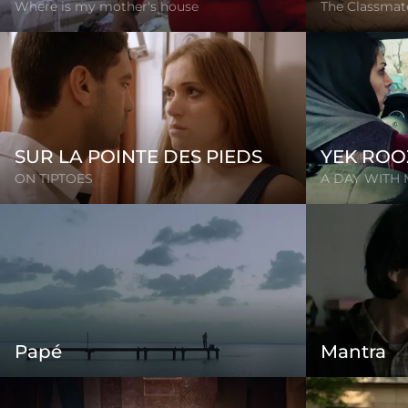
Where is my mother's house
The Classmat
SUR LA POINTE DES PIEDS
YEK RO
ON TIPTOES
A DAY WITH
Papé
Mantra