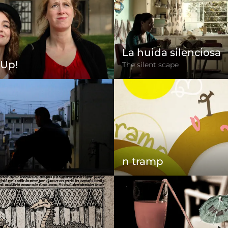
La huida silenciosa
 Up!
The silent scape
n tramp