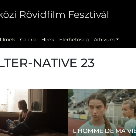
zi Rövidfilm Fesztivál
filmek
Galéria
Hírek
Elérhetőség
Arhívum
LTER-NATIVE 23
L'HOMME DE MA VI