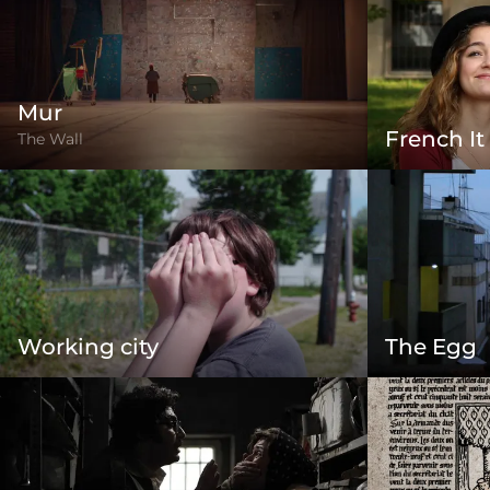
Mur
French It
The Wall
Working city
The Egg