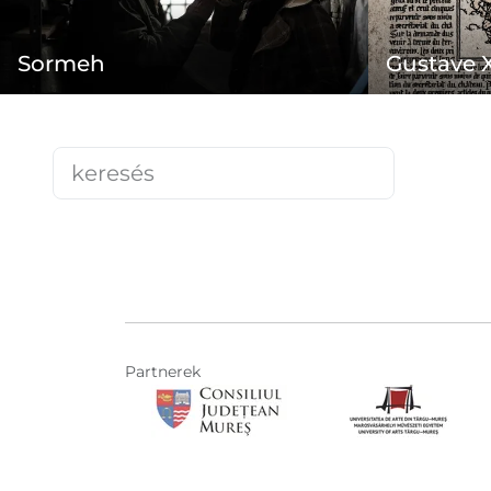
Sormeh
Gustave 
Partnerek