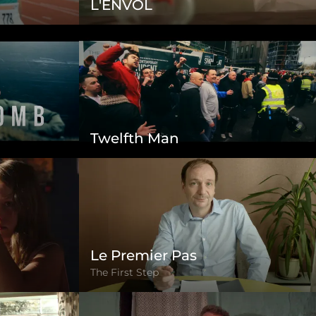
L'ENVOL
Twelfth Man
Le Premier Pas
The First Step