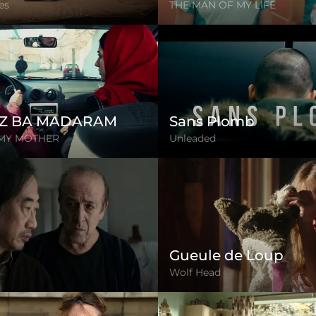
es
THE MAN OF MY LIFE
OZ BA MADARAM
Sans Plomb
 MY MOTHER
Unleaded
Gueule de Loup
Wolf Head