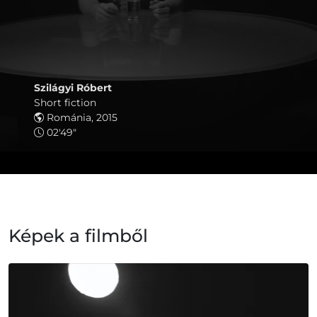
Szilágyi Róbert
Short fiction
Románia, 2015
02'49"
Képek a filmből