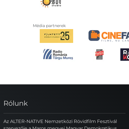
Média partnerek
Rólunk
Az ALTER-NATIVE Nemzetközi Rövidfilm Fesztivál
szervezője a Maros megyei Magyar Demokratikus