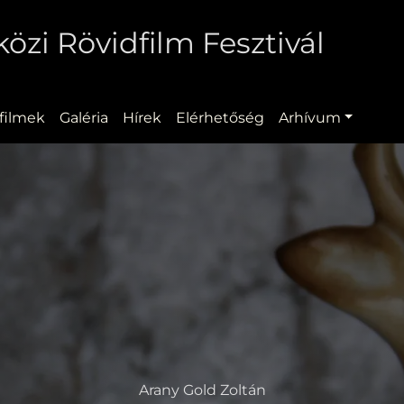
zi Rövidfilm Fesztivál
filmek
Galéria
Hírek
Elérhetőség
Arhívum
Arany Gold Zoltán