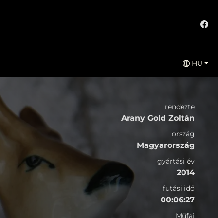
HU
rendezte
Arany Gold Zoltán
ország
Magyarország
gyártási év
2014
futási idő
00:06:27
Műfaj