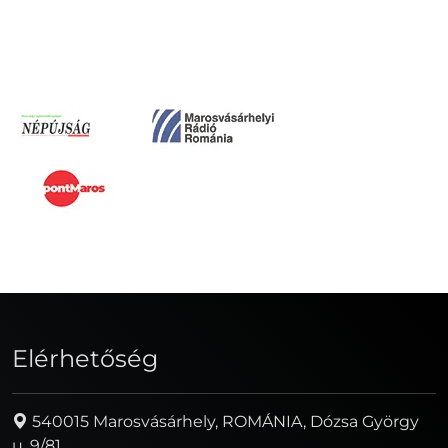
Elérhetőség
540015 Marosvásárhely, ROMÁNIA, Dózsa György
u. 9/81