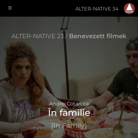
ALTER-NATIVE 34
ALTER-NATIVE 23 /
Benevezett filmek
Andrei Cotarcea
În familie
(In Family)