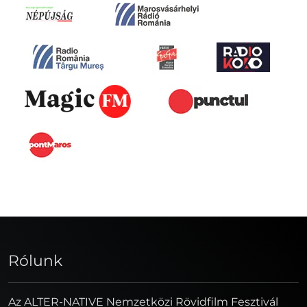
Rólunk
Az ALTER-NATIVE Nemzetközi Rövidfilm Fesztivál