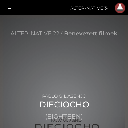
ALTER-NATIVE 34
ALTER-NATIVE 22 /
Benevezett filmek
PABLO GIL ASENJO
DIECIOCHO
(EIGHTEEN)