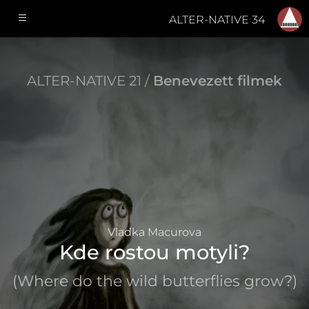
ALTER-NATIVE 34
ALTER-NATIVE 21 /
Benevezett filmek
Vladka Macurova
Kde rostou motyli?
(Where do the wild butterflies grow?)