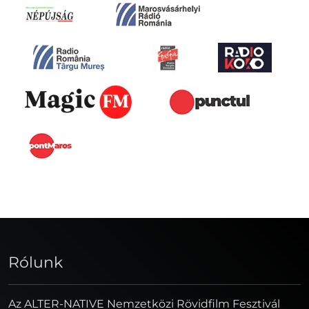
Rólunk
Az ALTER-NATIVE Nemzetközi Rövidfilm Fesztivál