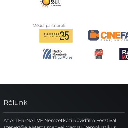
Média partnerek
Rólunk
Az ALTER-NATIVE Nemzetközi Rövidfilm Fesztivál
szervezője a Maros megyei Magyar Demokratikus