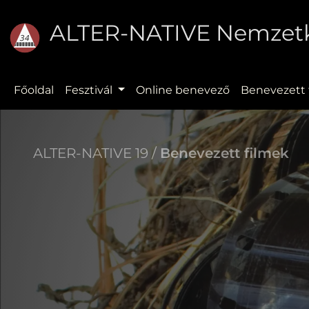
ALTER-NATIVE Nemzetkö
Főoldal
Fesztivál
Online benevező
Benevezett 
ALTER-NATIVE 19 /
Benevezett filmek