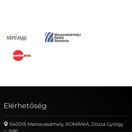
Elérhetőség
540015 Marosvásárhely, ROMÁNIA, Dózsa György
u. 9/81