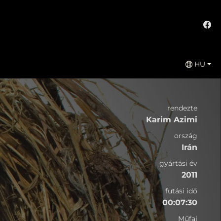
HU
rendezte
Karim Azimi
ország
Irán
gyártási év
2011
futási idő
00:07:30
Műfaj